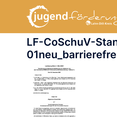
Zum
Inhalt
springen
LF-CoSchuV-Stan
01neu_barrierefre