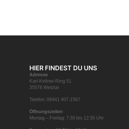
HIER FINDEST DU UNS
Adresse
Karl-Kellner-Ring 51
35576 Wetzlar
Telefon: 06441 407-1567
Öffnungszeiten
Montag – Freitag: 7:30 bis 12:30 Uhr