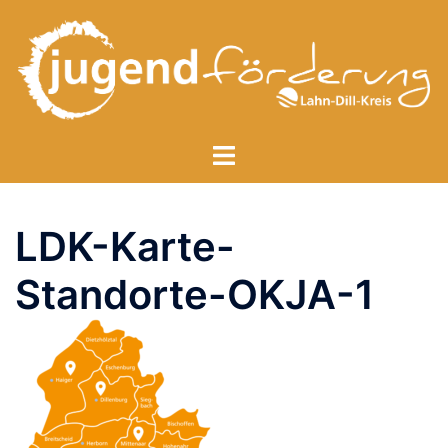
Zum
Inhalt
springen
Menü
umschalten
LDK-Karte-
Standorte-OKJA-1