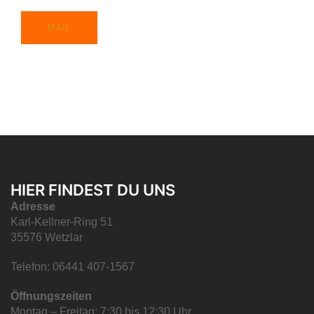
MAIL
HIER FINDEST DU UNS
Adresse
Karl-Kellner-Ring 51
35576 Wetzlar
Telefon: 06441 407-1567
Öffnungszeiten
Montag – Freitag: 7:30 bis 12:30 Uhr